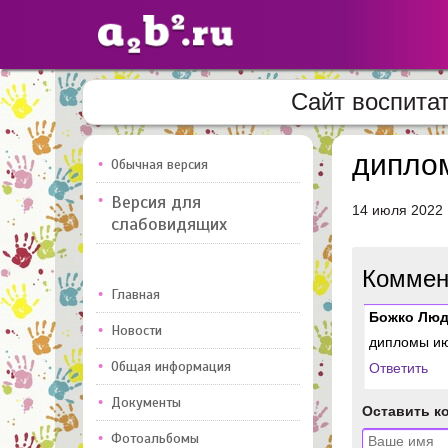
Сайт воспит
Сайты
педагогов
диплом
Обычная версия
Версия для
14 июля 2022
Добавлено — 10947
Добавлен
слабовидящих
Коммен
Главная
Божко Люд
Новости
дипломы ию
Общая информация
Ответить
Документы
Оставить к
Фотоальбомы