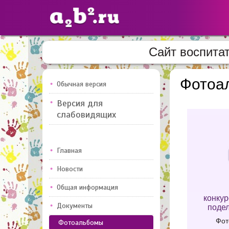
Сайт воспит
Сайты
педагогов
Фотоа
Обычная версия
Версия для
Добавлено — 10947
Добавлен
слабовидящих
Главная
Новости
Общая информация
конкур
Документы
подел
Фот
Фотоальбомы